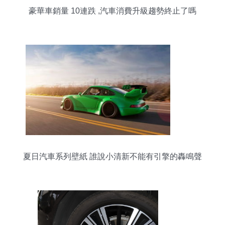
豪華車銷量 10連跌 ,汽車消費升級趨勢終止了嗎
夏日汽車系列壁紙 誰說小清新不能有引擎的轟鳴聲