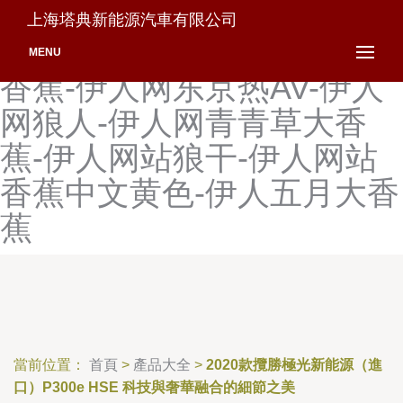
伊人婷婷五月天综合-伊人婷
上海塔典新能源汽車有限公司
婷香蕉-伊人网AV-伊人网大
MENU
香蕉-伊人网东京热AV-伊人
网狼人-伊人网青青草大香
蕉-伊人网站狼干-伊人网站
香蕉中文黄色-伊人五月大香
蕉
當前位置：
首頁
>
產品大全
>
2020款攬勝極光新能源（進
口）P300e HSE 科技與奢華融合的細節之美