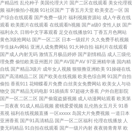
产精品性
乱伦种子
美国伦理大片
国产二区在线观看
美女伦理视
频
福利偷拍小视频
91社区国产
丁香五月天堂
欧美变态一区
国
院黄色 瑟瑟视频网站 偷拍97av 亚洲黄页网址大全 97激情网站 www473p 人
产综合在线观看
国产免费一级片
福利视频资源站
成人午夜在线
观看
欧美图片在线观看
在线观看h视频
国产a级0
变性人妖
国产
妻伊人大香蕉 人妻激情性爱小说 超碰资源网 丰满少妇被C 欧美资源av网 91
福利永久
日韩中文字幕观看
足交在线播放91
丁香五月色网站
黄色3级抢网站
国产一区二区
日本一级婬片
久久免费手机视频
看片成人 蜜桃h视频 91N在线视频 在线超碰色片 97人人香蕉 超碰婷婷 国产
学生妹Av网站
亚洲人成免费网站
91大神自拍
福利片在线观看
国产成人内射无码
激情五月极品婷婷
国产剧情精品
成人三级伦
精品视频久久 老司机色综合 日本A级网站 五月天偷拍 午夜久久无码 影音先
理免费
偷怕欧美亚州图片
国产AV国产AV
97亚洲精华液
国内精
自线
国产精品3级片
成年女人视频
狠狠撸亚洲欧美
91操碰在线
锋伪娘 99精热 成人视频免费网站 国产精品国产精品 黄色的视频网站 老司机
国产高清精品二区
国产欧美在线视频
欧美色综合网
91国产自拍
偷拍
香蕉911
花蝴蝶看片免费
白丝美女免费网站
欧美女人与动
123AV 欧美实操视频 尤物com欧美 国产青草网 老司机你懂得网站 日本小a
物交
国产精品无码电影
91插插库
97超碰大香蕉
户外自慰影院
国产一区二区二区
国产偷窥盗摄视频
成人动漫网站观看
欧美第
网站 亚洲成狼网 变态AV另类 国产TS系里 久久午夜论理片 青娱视频91 日本
一页夜夜
91成人精品视频
蜜桃爱爱视频
乱伦熟女五月天
91香
蕉视
福利在线视频直播
一区xxxxx
岛国大片免费视频
一道日本
熟女自慰 涩涩色导航 五月瑟瑟导航 午夜影院操 亚州色图另类 在线观看91网
亚洲香蕉
国产91高清精品
国产一区二区福利
伦理在线播放
人
妻无码精品
91自拍在线观看
国产一级片内射
夜夜骑青青草
欧
站 在线香蕉 91黑丝 91深夜福利 97超碰作爱 大香蕉9999 青青草视频污 日韩