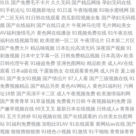
玖玖
国产免费毛不卡片
久久无码
国产精品网络
孕妇无码在线
91手机论坛
91视频新地址
91日逼
午夜啪视频
91啪水蜜桃网
国
产二区无码
91日韩在线观看
西瓜影院视频全集
国产孕妇无码视
频
国产在线福利
国产在线日皮片
午夜神马伦理
毛片网站美女
AV福利激情毛片
黄色网在线播放
91视频免费在线
91午夜在线
福利在线视频导航
欧美喷潮一区二区
午夜理论片
日本第二片区
国产免费大片
精品呦视频
日本乱伦高清无码
深夜国产视频
91
刺激视频
日本中文字幕一区
日韩免费精品视频
日本高清v
欧美
日韩伦理午夜
91碰超免费
亚洲色图网站
精品欧美
成人AV在线
观看
日本a级在线
干露脸熟女
在线观看黄色网
成人抖音
爰上碰
91
国产美女91视频
国产情侣片
97人人看
国产三级视频在线
91
免费视频精品
国产精品另类
黄色AV网站人
黄色91福利社
污网
址18禁
国产高清不卡二区
成人午夜视频免费
欧美激情福利网
国产青青青草
91草逼视频
免费看片日韩
午夜视频福利免费
国
产嫩草视频在线
69叉叉叉
最新日本在线视频
日韩成人a
青青操
91
五月天婷婷
91短视频在线
国产在线观看的
白丝美女自慰网
站
91福利免费视频
加勒比91AV
91在线观看
黄网站av在线
国产
视频
狠狠擼狠狠擼
91桃色小视频
91激情
91干啪啪
青青操青青