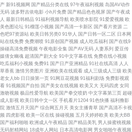
产
新91视频网
国产精品分类在线
97午夜福利视频
岛国AV动作
无码
波多野吉依电影
小h片免费
国产精品色色视屏
国产午夜成
91亚洲精华 大香蕉资源网 狠狠撸123 久久只这里有精品 欧州午夜影院 日韩
人
最新日韩精品
91福利视频导航
欧美喷水影院
91爱爱视频
欧
美色图论坛
91榴莲小视频
国产高清一卡新区
国产看片资源
二
无码内射 亚洲九一 91干在线视频 AA福利影院 国产97在线视频 久久草福利
色吧97资源站
欧美日韩另类0
91华人
国产日韩一区二区
日本网
站在线免费
免费潮喷
91原创国产视频
成人吃瓜福利
国产在线9
蜜臀性爱自拍 日韩卡一卡二卡三 午夜福利论坛 91官方网页免费 99热大香蕉
操碰高清免费视频
午夜电影全集
国产AV无码
人妻系列
爱豆传
媒倩女幽魂
超清国产剧大全
91中文字幕在线
免费在线小视频
大香蕉55 国精品123 久草在线免费福利 91传媒视频 白丝无码自慰91 国产久
吃瓜福利小视频
免费91
国产日产亚洲精品
91社在线高清
人人
草香蕉
激情另类图片
亚洲欧美在线观看
成人三级成人三级
欧美
久区 老司机午夜视频 欧美孕妇群交 日韩乱论 五月缴激情网站 91少妇福利姬
老女人bb
日日操第一页
91网豆花视频
91福利剧场
免费影视观
看
91视频国产自拍
国产美女在线视频
欧美又大
无码四虎
女同
操逼AV色 国产美女在线播放 狼友社区 欧美一期二期 天天干免费视频 91p在
激吻视频
极品性爱导航
欧美国产拳交喷奶
中文字幕第三页
超碰
成人影视
欧美日韩中文一区
手机看片1204
91色快播
福利撸影
线论坛 97超碰四虎导航 肏屄新片 抖阴免费网站 黄色A片人与兽 青久草91 婷
院
激情五月天国产
综合网五月天
美女主播青草
国产高清不卡视
频
四虎影视
欧美一区在线
操碰视频
五月天婷婷欧美
欧美大BB
婷精品一区二区 91色图 成人精品欧美 国产自产一区在线 久久干视 欧美插B
国产福利啪啪
欧洲成人午夜精品
国产精品美乳
男人操蜜桃视频
无码射精网站
18成年人网站
日本高清电影网
男女啪啪午夜视频