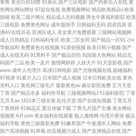
青青
美女白丝18禁
91肏比
国产三区电影
国产内射后入在线
黄
色网址网站网址
97超在线视
免费视频网站
精品欧美精品v
欧美
操碰
欧美二级片网址
精品成人无码视频
男女午夜福利影院
欧美
三级电影
免费黄色网址
成年版快手
日韩福利无码
四虎四房
亚
洲AV在线豆花
亚洲区成人
美女黄片免费观看
三级网站视频网
成人日韩精品
日韩福利专区
欧美二区女同
国产精品一区91
小x
导航福利
免费黄色在线视频
91原创视频
欧美日韩小视频
国产
成人在线无码
91黑料不
国产极品自拍
岛国最大色网站
精品无
码国产二品
欧美一及片
激情网婷婷
人妖大片
91天堂影视
国产
www
成年人伦理片
高清日韩电影
国产尤物视频在线
超碰福利
97视屏
91看片入口
日本国产成人视频
日本日韩欧美在线
黄色
资料入口
黄色网三级毛片
最新黄色av
麻豆影院免费
五月天堂
丁香
国产精品水多
福利所导航
三级视频网站J
51福利影院
丁香
五月天av
18日本三级全黄
乱伦天堂
国产在线短视频
丁香五月
丁香婷婷
91精品又
爱豆传媒下载
丁香九月国产主播
美女网站
视频黄
A片com
美女福利在线观看
狼人激情网
伦理片香港
极品
福利导航
黄色三级最新免费
91嫩草国产
午夜成年人网站
免费
国产高清视频
91草莓
丝瓜视频污成人
国产亚洲视品在线
国产