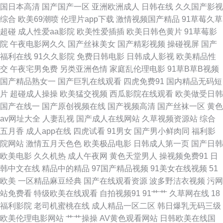
国日本高清
国产国产一区
亚洲欧洲成人
日韩在线
久久国产影视
综合
欧美69潮喷
伦理片app下载
激情视频国产精品
91草莓久草
导航 香蕉视频免费下载 91次员 97人人做视频 超碰豆花AV 豆花在线免费社
超碰
成人性爱aa影院
欧美性爱插插
欧美日韩色黄片
91草莓影
院
午夜电影网久久
国产丝袜美女
国产精彩视频
操碰视屏
国产
区 含羞草在线 精品三级网站 久久国产媒体 老湿激情影院 美女被草 日本在线
福利在线
91久久影院
免费日韩电影
日韩成人影视
欧美精品性
交
午夜宅男免费
另类亚洲色情
家庭乱伦理电影
91草B草B视频
AB 丝袜美足 91视频在线网站 av大全观看网址 超碰人人爱人人做 国产视频
国产精品熟女一
国产巨乳在线观看
四虎免费91
国内精品无码短
片
超碰成人操操
欧美猛交视频
西瓜影院在线观看
欧美做受日韩
91啦 极品性感91白丝 久热视频精品 人妻美少妇 微拍福利92 91精品豆花 97
国产在线一
国产原创视频在线
国产视频高清
国产丝袜一区
黄色
av网址大全
人妻乱视
国产成人在线网站
久草视频资源站
综合
超碰艹人人艹 av小电影导航 超碰碰激情 国产高潮免费 激情福利影院 老司机
五月香
成人app在线
四虎试看
91男女
国产男小鲜肉同
福利影
院网站
激情五月天色色
欧美极品电影
日韩成人第一页
国产日韩
亚洲天堂 欧美人妖另类 日韩无码青青草原 性爱av影院 91福利所 91在线在
欧美电影
久久机热
成人午夜网
黄色天堂男人
操视频免费91
日
韩中文在线
精品中的精品
97国产精品视频
91美女在线视频
51
线 ts做爱 超碰在线国产 久久逼久久逼em 91大神磁力 www日本色色 大香蕉
欧美
一区精品麻豆经典
国产在线观看资源
波多野洁衣视频
污网
站免费看
特级欧美在线观看
自拍视频91
91艹艹
久草网在线
18
怡红院 精东91 丝袜足交电影亚洲 国产视频观看网站 欧无不卡 五月天二区
福利影院
老司机蜜桃在线
成人精品一区二区
韩日爆乳无码三级
欧美伦理电影网站
艹艹操操
AV黄色观看网站
日韩欧美在线国
成人无码不卡网址 手机亚洲色在线 东方四虎aV 久久午夜论理片 午夜福利a