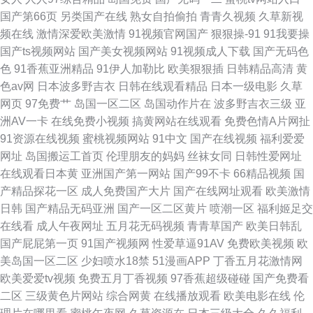
国产第66页
另类国产在线
熟女自拍偷拍
青青久视频
久草新视
频在线
激情深爱欧美激情
91视频官网国产
狠狠操-91
91我要操
国产ts视频网站
国产美女视频网站
91视频成人下载
国产无码色
色
91香蕉亚洲精品
91伊人加勒比
欧美狠狠插
日韩精品高清
黄
色av网
日本波多野吉衣
日韩在线观看精品
日本一级电影
久草
网页
97免费艹
岛国一区二区
岛国动作片在
波多野吉衣三级
亚
洲AV一卡
在线免费小视频
搞黄网站在线观看
免费色情A片网扯
91资源在线视频
蜜桃视频网站
91中文
国产在线视频
福利爱爱
网址
岛国搬运工首页
伦理朋友的妈妈
丝袜女同
日韩性爱网址
在线观看日本黄
亚洲国产第一网站
国产99不卡
66精品视频
国
产精品探花一区
成人免费国产大片
国产在线网址观看
欧美激情
日韩
国产精品无码亚洲
国产一区二区黄片
喷潮一区
福利姬足交
在线看
成人午夜网址
五月花无码视频
青青草国产
欧美日韩乱
国产屁屁第一页
91国产视频网
性爱草逼91AV
免费欧美视频
欧
美岛国一区二区
少妇喷水18禁
51漫画APP
丁香五月花激情网
欧美爱爱tv视频
免费五月丁香视频
97香蕉超级碰碰
国产免费看
二区
三级黄色片网站
综合网黄
在线播放观看
欧美电影在线
伦