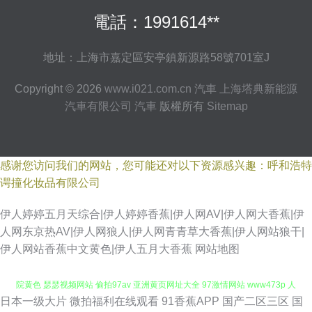
電話：1991614**
地址：上海市嘉定區安亭鎮新源路58號701室J
Copyright © 2026
www.i021.com.cn
汽車
上海塔典新能源
汽車有限公司
汽車
版權所有
Sitemap
感谢您访问我们的网站，您可能还对以下资源感兴趣：呼和浩特
谔撞化妆品有限公司
伊人婷婷五月天综合|伊人婷婷香蕉|伊人网AV|伊人网大香蕉|伊
人网东京热AV|伊人网狼人|伊人网青青草大香蕉|伊人网站狼干|
伊人网站香蕉中文黄色|伊人五月大香蕉
网站地图
日本一级大片
微拍福利在线观看
91香蕉APP
国产二区三区
国
免费看的黄色网子 91福利在线观看 精品蔬菜一区二区 欧美两性性交 日韩影