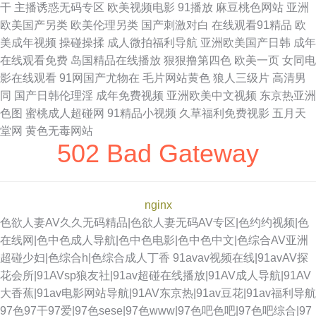
干
主播诱惑无码专区
欧美视频电影
91播放
麻豆桃色网站
亚洲
欧美国产另类
欧美伦理另类
国产刺激对白
在线观看91精品
欧
美成年视频
操碰操揉
成人微拍福利导航
亚洲欧美国产日韩
成年
在线观看免费
岛国精品在线播放
狠狠撸第四色
欧美一页
女同电
影在线观看
91网国产尤物在
毛片网站黄色
狼人三级片
高清男
同
国产日韩伦理淫
成年免费视频
亚洲欧美中文视频
东京热亚洲
色图
蜜桃成人超碰网
91精品小视频
久草福利免费视影
五月天
堂网
黄色无毒网站
502 Bad Gateway
nginx
色欲人妻AV久久无码精品|色欲人妻无码AV专区|色约约视频|色
在线网|色中色成人导航|色中色电影|色中色中文|色综合AV亚洲
超碰少妇|色综合h|色综合成人丁香
91avav视频在线|91avAV探
花会所|91AVsp狼友社|91av超碰在线播放|91AV成人导航|91AV
大香蕉|91av电影网站导航|91AV东京热|91av豆花|91av福利导航
97色97干97爱|97色sese|97色www|97色吧色吧|97色吧综合|97