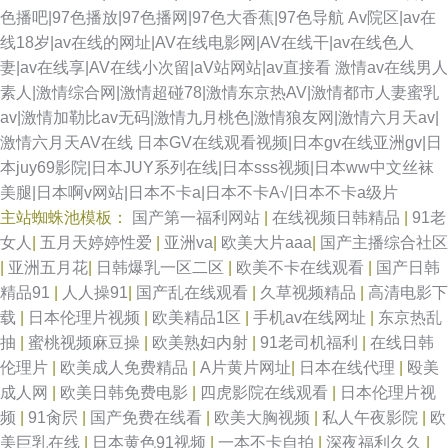
色播吧|97色播放|97色播网|97色大香蕉|97色导航
Av院区|av在
线18岁|av在线的网址|AV在线电影网|AV在线干|av在线色人
妻|av在线享|AV在线小次留|aV站网站|av直接看
激情av在线男人
素人|激情综合网|激情超碰78|激情东京热AV|激情都市人妻蜜乳
av|激情加勒比av无码|激情九月桃色|激情狼友网|激情六月天av|
激情六月天AV在线
日本GV在线观看视频|日本gv在线亚洲gv|日
本juy69影院|日本JUY系列在线|日本sss视频|日本ww中文丝袜
美腿|日本啊v网站|日本不卡a|日本不卡A√|日本不卡a级片
主站蜘蛛池模板：
国产第一福利网站
|
在线视频日韩精品
|
91老
女人
|
五月天婷婷性爱
|
亚洲va
|
欧美大片aaa
|
国产主播综合社区
|
亚洲五月花
|
日韩爆乳一区二区
|
欧美不卡在线观看
|
国产日韩
精品91
|
人人操91
|
国产乱在线观看
|
久草视频精品
|
高清电影下
载
|
日本伦理片视频
|
欧美精品1区
|
手机av在线网址
|
东京热乱
抽
|
蜜桃视频麻豆操
|
欧美熟妇内射
|
91老司机福利
|
在线日韩
伦理片
|
欧美成人免费精品
|
A片黄片网址
|
日本在线代理
|
殴美
成人网
|
欧美日韩免费电影
|
四虎影院在线观看
|
日本伦理片视
频
|
91肏屄
|
国产免费在线看
|
欧美大胸视频
|
私人午夜影院
|
欧
美巨乳在线
|
日本黄色91视频
|
一本不卡自拍
|
深夜福利久久
|