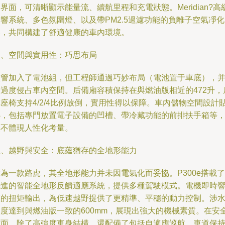
I界面，可清晰顯示能量流、續航里程和充電狀態。Meridian?高
響系統、多色氛圍燈、以及帶PM2.5過濾功能的負離子空氣凈化
器，共同構建了舒適健康的車內環境。
四、空間與實用性：巧思布局
盡管加入了電池組，但工程師通過巧妙布局（電池置于車底），
未過度侵占車內空間。后備廂容積保持在與燃油版相近的472升，
座椅支持4/2/4比例放倒，實用性得以保障。車內儲物空間設計
心，包括專門放置電子設備的凹槽、帶冷藏功能的前排扶手箱等
無不體現人性化考量。
五、越野與安全：底蘊猶存的全地形能力
為一款路虎，其全地形能力并未因電氣化而妥協。P300e搭載了
先進的智能全地形反饋適應系統，提供多種駕駛模式。電機即時
應的扭矩輸出，為低速越野提供了更精準、平穩的動力控制。涉
深度達到與燃油版一致的600mm，展現出強大的機械素質。在安
方面，除了高強度車身結構，還配備了包括自適應巡航、車道保