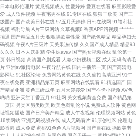
音无码Av网 成人网片 久久超碰碰 日韩1区二区 影音AV在线资源 www老司机
日本电影伦理片
黄瓜视频成人
性爱婷婷
爱豆在线看
麻豆影院爱
爱
成人软件视频
午夜宅男在线
91专区在线
狠狠干欧美
国产三
av 极品白丝
级国产
国产欧美日韩在线
97五月天婷婷
日韩在线网
91福利社
视频
福利导航
A片三级网站
久草视频8
香蕉APP污视频
艹艹艹
插逼
国产精品五月天
狠狠操欧美性爱
国产绝色精品
精品孕妇无
码视频
午夜A片三级片
天美果冻传媒
久久国产成人精品
精品93
久久久
日本人妖射精
学生妹avav
国产熟女视频在线
乱伦第一
页
韩日视频
高清国产剧观看
人妻少妇视频二区
成人无码高清毛
片
亚洲av激情电影
午夜导航在线
国内主播第一页
国产高清电
影网址
91社区论坛
免费网站黄色在线
久久偷拍高清亚洲
91午
夜在线免费
亚洲精品第五页
麻豆网站在线观看
91精选国产
国
产精品亚洲
黄色三级成年
五月天婷婷爱
国产不卡小视频
AV色
哟哟
亚洲天堂丁香五月
91社网
美女视频黄全免费
国产精品第
一页国
另类区另类欧美
欧美色图乱伦小说
免费成人软件
黄色网
址视频播放
国产日产美产精品
成人午夜视频
伦理视频网站
黄色
18禁网站
亚洲无码视频在线
成人无码看片
91原创社区
伦理电
影香港
成人免费
蜜桃91色色
A片视频网
国产自在线
操欧美老
女人
人人97综合精品
岛国免费
国产无码一二
蜜桃tv网站入口