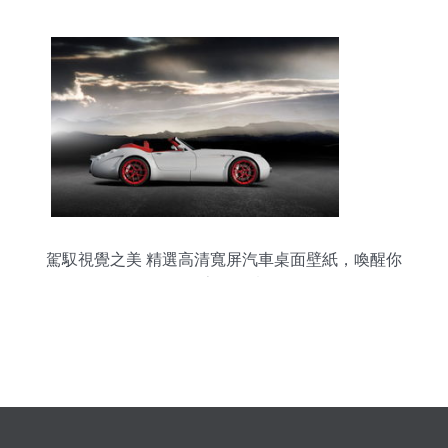
駕馭視覺之美 精選高清寬屏汽車桌面壁紙，喚醒你
的桌面激情