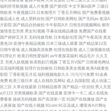
理片在哪里看
蜜桃午夜网
久草资源在
日本三级大全
久久福利
福利所导航视频
成人片免费
国产第9页
中文字幕bt原声
三级日
韩欧美
午夜视频123
日本推理片
丁香五月网站
国产免费看视频
极品成人色
成人黑料自拍
国产日韩欧美网站
国产无码av
老湿A
片影院
国产精品自拍偷拍
牛牛影院A片
日韩无码视频网站
都市
激情变态另类
男女91视频
字幕在线精品播放
免费国产在线看
国产婷婷五月天
无码传媒导航
日本电影伦理
国产午夜高清
美女
黄色18
亚洲午夜精品视频
日本三级成人观看
国产精品第12页
日韩午夜场
成人视频高清免费
伦理在线影视
成人三级视频在线
91理论片
欧美日韩性爱福利
av午夜探花福利
精品毛片
久久叉
叉
另类人妖视频
欧美熟妇穴视频
丁香五月V国产
日韩黄色网址
豆花福利视频
轮理片自拍偷拍
日韩欧美美女视频
欧美A级黄色
影院
丁香影视五月花
福利视频电影久久
污污污污免费
91金典
免费
欧美三级日本
成人在线吃瓜网站
成人岛国影院
成人动漫二
区三区
久草在线最新
日韩精品推荐
国产精品一区自拍
男人天堂
a片123
另类视频欧美
国产在线直播
亚洲卡一卡二
成人在线免
费看黄
操操无码视频
国产高清第一页
91国产在线播放
国产女
人夜夜做
国产在线小视频
91com
91豆花成人
哪里有A片网址