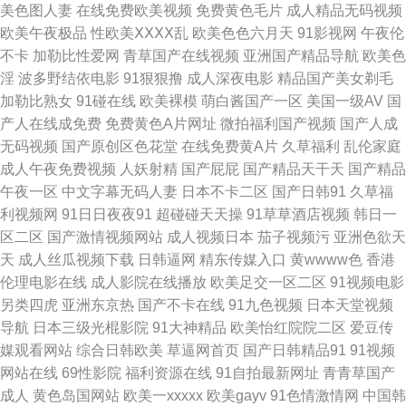
美色图人妻
在线免费欧美视频
免费黄色毛片
成人精品无码视频
欧美午夜极品
性欧美ⅩⅩⅩⅩ乱
欧美色色六月天
91影视网
午夜伦
AV一区 91com视频 av18导航站 操欧美B 国产三级在线 狠狠干狠狠艹 九九
不卡
加勒比性爱网
青草国产在线视频
亚洲国产精品导航
欧美色
淫
波多野结依电影
91狠狠撸
成人深夜电影
精品国产美女剃毛
亚心丝袜久久 另类春色综合 人妖网站 日韩涩汇 日韩色情激情 五月麻豆传媒
加勒比熟女
91碰在线
欧美裸模
萌白酱国产一区
美国一级AV
国
产人在线成免费
免费黄色A片网址
微拍福利国产视频
国产人成
亚洲一区综合 肏屄大香蕉 第一福利视频 豆花性播AV网 国产在线骚货群p 精
无码视频
国产原创区色花堂
在线免费黄A片
久草福利
乱伦家庭
成人午夜免费视频
人妖射精
国产屁屁
国产精品天干天
国产精品
品国产色色 美女午夜影院 欧美色图21 日韩色情AV导航 天堂男人av 午夜影
午夜一区
中文字幕无码人妻
日本不卡二区
国产日韩91
久草福
利视频网
91日日夜夜91
超碰碰天天操
91草草酒店视频
韩日一
院强奸 国产福利导航精 高清播放一区二区 欧美酒色网 久久国产精品人夷 亚
区二区
国产激情视频网站
成人视频日本
茄子视频污
亚洲色欲天
天
成人丝瓜视频下载
日韩逼网
精东传媒入口
黄wwww色
香港
洲日韩aa无码 传媒福利电影 免费深夜91 国产精品成 欧亚美日一区 天天日批
伦理电影在线
成人影院在线播放
欧美足交一区二区
91视频电影
另类四虎
亚洲东京热
国产不卡在线
91九色视频
日本天堂视频
亚洲操逼艺术 91艹人 91视频网 97自拍网站 成人97 高清91ncn 国产做受高
导航
日本三级光棍影院
91大神精品
欧美怡红院院二区
爱豆传
媒观看网站
综合日韩欧美
草逼网首页
国产日韩精品91
91视频
潮豆麻 国产精品一二 51AV国产 肏屄色网 豆花影院色 国产网站 九一白虎 老
网站在线
69性影院
福利资源在线
91自拍最新网址
青青草国产
成人
黄色岛国网站
欧美一xxxxx
欧美gayv
91色情激情网
中国韩
司机av影院 美女一级aa 人妻诱惑影院 日本女抠逼 日韩无遮挡免费看 四虎色