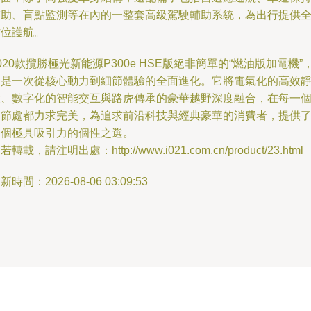
輔助、盲點監測等在內的一整套高級駕駛輔助系統，為出行提供
方位護航。
020款攬勝極光新能源P300e HSE版絕非簡單的“燃油版加電機”
它是一次從核心動力到細節體驗的全面進化。它將電氣化的高效
謐、數字化的智能交互與路虎傳承的豪華越野深度融合，在每一
細節處都力求完美，為追求前沿科技與經典豪華的消費者，提供
一個極具吸引力的個性之選。
若轉載，請注明出處：http://www.i021.com.cn/product/23.html
新時間：2026-08-06 03:09:53