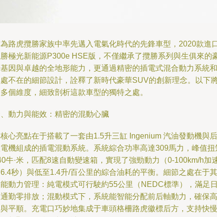
作為路虎攬勝家族中率先邁入電氣化時代的先鋒車型，2020款進
勝極光新能源P300e HSE版，不僅繼承了攬勝系列與生俱來的
華基因與卓越的全地形能力，更通過精密的插電式混合動力系統
無處不在的細節設計，詮釋了新時代豪華SUV的創新理念。以下
從多個維度，細致剖析這款車型的獨特之處。
一、動力與能效：精密的混動心臟
核心亮點在于搭載了一套由1.5升三缸 Ingenium 汽油發動機與
置電機組成的插電混動系統。系統綜合功率高達309馬力，峰值扭
40牛·米，匹配8速自動變速箱，實現了強勁動力（0-100km/h加
6.4秒）與低至1.4升/百公里的綜合油耗的平衡。細節之處在于
能動力管理：純電模式可行駛約55公里（NEDC標準），滿足
常通勤零排放；混動模式下，系統能智能分配前后軸動力，確保
效與平順。充電口巧妙地集成于車頭格柵路虎徽標后方，支持快