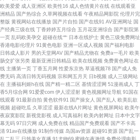
码 午夜日韩 91第一福利视频 九九久久99 日本毛荣荣 午夜久久视频 91福利
欧美爱爱
成人亚洲区
欧美性16
成人色情黄片在线
在线观看亚
洲精品
国产热综合
久草网视频在线看
午夜精品网影院
伦理片完
视频网 ts人妖另类在线 国产黄网站 久久欧洲熟妇熟女 青娱乐91毛片 91小视
整版
黄视网站在线播放
国产片自拍
国产在线91
AV亚洲网址
国
产经典三级在线
丁香婷婷五月综合
五月花亚洲综合
国产影院第
频 九一免费观看网站 日韩欧美青青草 一区二区韩日经典 www久久人妻 国产
一页
乱码欧美孕交
超碰在线艹
日本在线护士
黄色三级免费网址
香港电影伦理片
91黄色电影
亚洲一区成人视频
国产福利电影
欧美 另类图日韩 日本色系天堂 香蕉黄色片 91色涩 草逼福利导航 人妻碰碰
日韩成人影片
男的天堂网AV
国产精品尤物在
免费a一毛片
欧美
肠交扩张另类
最新亚洲日韩精品
欧美在线视频
免费黄色网址在
碰 亚洲黄色中文网址 91中文国产精品 丰满av 久草成人色播 青青操avbb 婷
线
主播第一页
丁香五月网
性爱东京热
草逼视频78
国产成人免
费无码
高清日韩无码视频
宗和网五月天
日b视频
成人三级网站
婷五月天色网 91国精产品 www性性 日本情色1区2区 福利午夜 亚洲在线男
在
主播福利姬h在线
国产精一精二区
基情涩涩网
51漫画成人
丁
香5月综合网
91爱爱com
伊人涩涩射
黄色视频网址导航
91国在
人天堂 传媒精品入口 91免费精彩视频 三级片试看 草比在线观看 人人超碰在
线观看
91最新自拍
黄色软件91
国产操女人
国产乱人
欧美乱欲
视频
超碰吃瓜
久草涩涩
最新在线A片网址
黄色视屏网站
欧美午
线 亚洲综合另类 久久AV资源网 香蕉网址 AV伊人大香蕉 国产日韩精品欧美
夜寂寞影院
新视觉影视
成人写真福利
欧美内射网址
日本中文字
幕无码
97日穴网
成人免费在线
精品国产免费观看
国产不卡高
欧美ⅴA在线观看 亚洲97色 97er人人操 国产精品多乙 欧美日韩国产色色 影
清
91av在线播放
91制作传媒
岛国av资源
超碰91资源
国产乱一
乱二乱三
日韩美女直播
91尤物69
蜜桃午夜激情
免费伦理电影