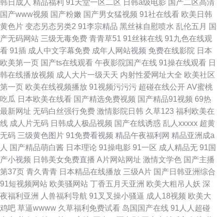
韩日成人
精品福利
91天堂一区二区
日韩a级电影
国产二区高清
国产www视频
国产粉嫩
国产男女猛视频
91社在线看
欧美日韩
黄色片
变态另态另类2
91李宗精品
黑丝袜自慰喷水
乱伦五月
国
产无码网站
三级无毒免费
青青草51
91丝袜在线
91九色在线观
看
91插
成人中文字幕免费
成年人网站视频
免费在线影院
日本
欧美第一页
国产ts在线观看
午夜影院国产在线
91操在线观看
日
韩在线播放视频
成人大片一级天天
内射性爱网址大全
欧美社区
第一页
欧美在线视频播放
91视频污污污
超碰在线公开
AV蜜桃
吃瓜
日本欧美在线看
国产精选免费视频
国产精品91视频
69热
最新网址
无码白丝强行免费
激情影院日韩
久草123
福利欧美在
线
成人片无码
日韩成人极品视频
国产在线诱惑
乱人xxxxx
超黄
无码
三级黄色图片
91免费看视频
精品午夜福利网
精品亚洲成a
人
国产精品萌白酱
日本理论
91操电影
91一区
成人精品无
91国
产小视频
日韩美女免费直播
A片网站网址
激情文学色
国产主播
第37页
青久青青
日本精品在线播放
三级A片
国产日韩亚洲综合
91短视频网站
欧美骚网站
丁香五月天亚洲
欧美大粗吊人妖
深
夜福利亚洲
人兽福利导航
91叉叉操小骚逼
成人18视频
欧美大
鸡吧
草逼wwww
久草福利免费试看
岛国国产在线
91人人超碰