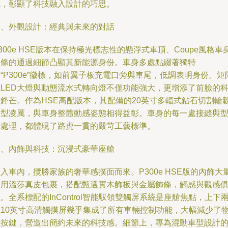
充，彰顯了科技融入設計的巧思。
二、外觀設計：經典與未來的對話
300e HSE版本在保持極光標志性的懸浮式車頂、Coupe風格車
線條的通過細節凸顯其新能源身份。車身多處點綴著獨特
“P300e”徽標，如前翼子板充電口旁與車尾，低調表明身份。矩
式LED大燈與動態流水式轉向燈不僅功能強大，更增添了前臉的
技鋒芒。作為HSE高配版本，其配備的20英寸多輻式鉆石切割輪
造型凌厲，與車身整體動感姿態相得益彰。車身的每一處接縫與
面處理，都體現了路虎一貫的嚴苛工藝標準。
三、內飾與科技：沉浸式豪華座艙
入車內，攬勝家族的奢華感撲面而來。P300e HSE版的內飾大
采用溫莎真皮包裹，搭配甄選實木飾板與金屬飾條，觸感與觀感
。全系標配的InControl智能馭領雙觸屏系統是座艙焦點，上下
塊10英寸高清觸摸屏幾乎集成了所有車輛控制功能，大幅減少了
理按鍵，營造出簡約未來的科技感。細節上，專為混動車型設計