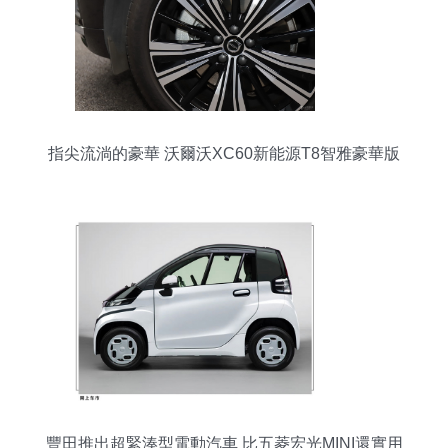
指尖流淌的豪華 沃爾沃XC60新能源T8智雅豪華版
細節品鑒
豐田推出超緊湊型電動汽車 比五菱宏光MINI還實用