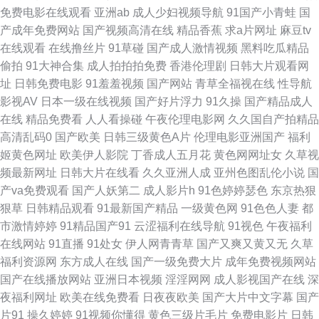
欧美系列 日韩肏逼片网站 亚洲国产精品久久 国产福利漂漂网 美女抠逼视频
免费电影在线观看
亚洲ab
成人少妇视频导航
91国产小青蛙
国
产成年免费网站
国产视频高清在线
精品香蕉
求a片网址
麻豆tv
网站 日韩另类a片 伊人撸久久 91影院在线 肏屄社区电影 国产福利网站 极品
在线观看
在线撸丝片
91草碰
国产成人激情视频
黑料吃瓜精品
偷拍
91大神合集
成人拍拍拍免费
香港伦理剧
日韩大片观看网
国产TS资源 蜜桃精品一 色色欧美 伊人大香蕉精品 91网站黄 变态另类性爱
址
日韩免费电影
91羞羞视频
国产网站
青草全福视在线
性导航
影视AV
日本一级在线视频
国产好片浮力
91久操
国产精品成人
av 国产精品免费网站 久久欧洲精品 欧美下一篇28P 深夜欲室导航 亚洲丝袜
在线
精品免费看
人人看操碰
午夜伦理电影网
久久国自产拍精品
高清乱码0
国产欧美
日韩三级黄色A片
伦理电影亚洲国产
福利
足交 超碰97天天操 狠狠草2026 欧美成人免费 日韩撸视频 午夜无码理论 91
姬黄色网址
欧美伊人影院
丁香成人五月花
黄色网网址女
久草视
频最新网址
日韩大片在线看
久久亚洲人成
亚州色图乱伦小说
国
久久a 超碰97资源在线 国产黄色自拍网址 久草资源 欧美一级视频 午夜色先
产va免费观看
国产人妖第二
成人影片h
91色婷婷瑟色
东京热狠
狠草
日韩精品观看
91最新国产精品
一级黄色网
91色色人妻
都
锋 97人人爽人人爽 成人的性生注 91超碰人人看 久草资源在线白浆 日韩国产
市激情婷婷
91精品国产91
云涩福利在线导航
91视色
午夜福利
在线网站
91直播
91处女
伊人网青青草
国产又爽又黄又无
久草
欧美网址 亚州综合15P 91在线网站免费 国产精品1999 麻豆午夜剧场 三级伦
福利资源网
东方成人在线
国产一级免费大片
成年免费视频网站
国产在线播放网站
亚洲日本视频
淫淫网网
成人影视国产在线
深
理av 亚洲一卡久173 91竹菊 都市激激情 激情九九久久 欧美18区 日韩国无
夜福利网址
欧美在线免费看
日夜夜欧美
国产大片中文字幕
国产
片91
操久婷婷
91视频你懂得
黄色三级片毛片
免费电影片
日韩