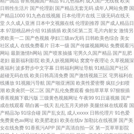
精产国品
香蕉视频国产精品
91九色福利
成人国产无线视
欧美
日韩性生活片
国产伦理剧
国产精品无套无码
成年人网站免费
国
产精品1000
91九色在线视频
日本伦理片在线
三级无码在线天
堂
久久成人亚洲
日本中文视频在线
伦理剧推荐
国产成人精品日
本
97甜桃品种介绍
91插插插
欧美SE第二页
毛片内射女
激情另
类欧美一二
国产色视频
孕妇三级av无码
日韩欧美色综合
美女
社区成人
在线免费看片
日本一级
国产传媒视频网站
免费观看污
网站
最新激情h网站
国产喷浆抽搐
宅男久久国产精品
国产乱肥
老妇
最新福利影院
欧美人妖视频网站
窝窝午夜理论
久草视频深
夜福利
波多野步中文字幕
日韩福利网址导航
91精品国产社区
超碰无码在线
欧美日韩高清免费
国产激情视频三区
宅男福利在
线播放
91视频污导航
国产啪亚洲国
欧美性爱密臀
疯狂少妇喷
潮
欧美肏屄一区二区
国产乱伦免费观看
偷拍草草草
97狠狠插
香蕉视频下载污版
三级黄色视频网址
午夜99
91日逼视频
国产
成在线观看
萌白酱一线天
乱伦五月天婷婷
美腿丝袜在线观看
国
产精品3p
91综合碰
国产乱女乱
成人xxxxx
日韩伦理片
91色爱
免费黄色av网址
欧美肥老妇
欧美在线tv
加勒比在线视屏
国产美
女在线免费
91香蕉污APP
国产高清自拍一区
第一页草草影院